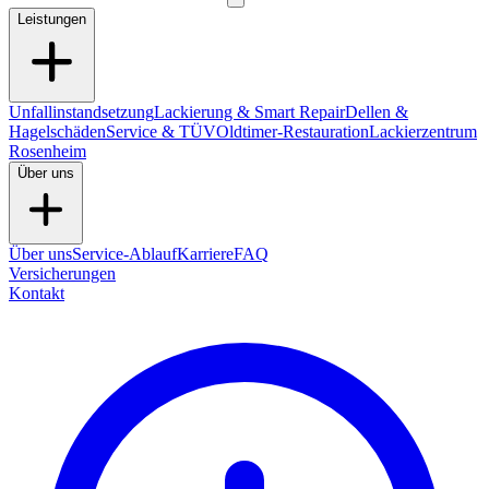
Leistungen
Unfallinstandsetzung
Lackierung & Smart Repair
Dellen &
Hagelschäden
Service & TÜV
Oldtimer-Restauration
Lackierzentrum
Rosenheim
Über uns
Über uns
Service-Ablauf
Karriere
FAQ
Versicherungen
Kontakt