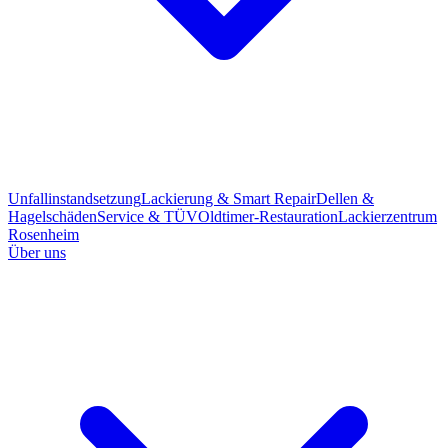
Unfallinstandsetzung
Lackierung & Smart Repair
Dellen &
Hagelschäden
Service & TÜV
Oldtimer-Restauration
Lackierzentrum
Rosenheim
Über uns