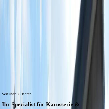
Jetzt anrufen
08031 43481
Deutsch
English
Seit über 30 Jahren
Ihr Spezialist für
Karosserie &