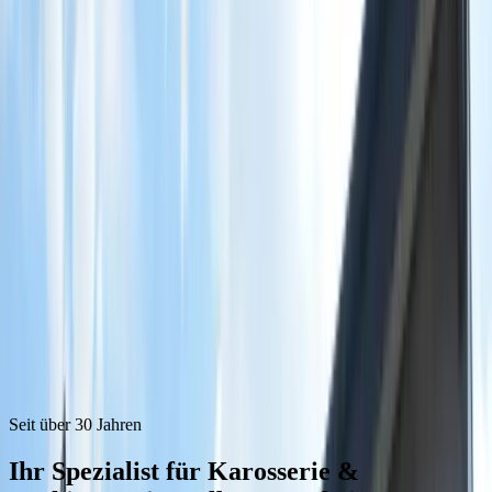
Jetzt anrufen
08031 43481
Deutsch
English
Seit über 30 Jahren
Ihr Spezialist für
Karosserie &